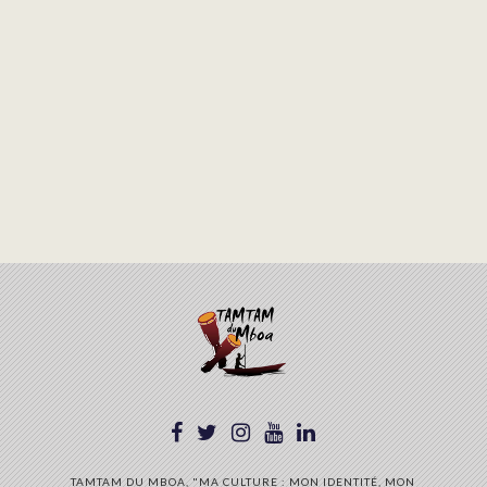
TAMTAM DU MBOA, "MA CULTURE : MON IDENTITÉ, MON