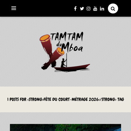
La Culture du Mboa Dévoilée !
LE TAMTAM DU MBOA
1 POSTS FOR <STRONG>FÊTE DU COURT-MÉTRAGE 2026</STRONG> TAG