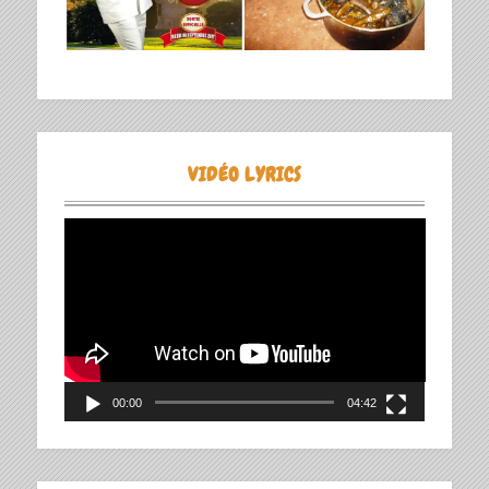
VIDÉO LYRICS
Lecteur
vidéo
00:00
04:42