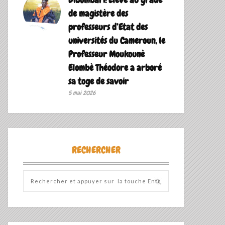
de magistère des
professeurs d’Etat des
universités du Cameroun, le
Professeur Moukounè
Elombè Théodore a arboré
sa toge de savoir ‎
5 mai 2026
RECHERCHER