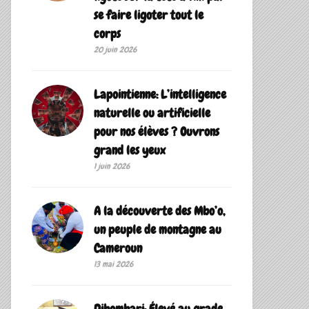
se faire ligoter tout le
corps
20 juin 2026
Lapointienne: L’intelligence
naturelle ou artificielle
pour nos élèves ? Ouvrons
grand les yeux
1 juin 2026
A la découverte des Mbo’o,
un peuple de montagne au
Cameroun
13 mai 2026
Dibombari: Élevé au grade