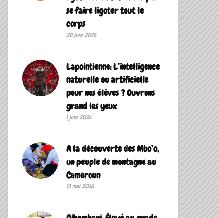
se faire ligoter tout le
corps
20 juin 2026
Lapointienne: L’intelligence
naturelle ou artificielle
pour nos élèves ? Ouvrons
grand les yeux
1 juin 2026
A la découverte des Mbo’o,
un peuple de montagne au
Cameroun
13 mai 2026
Dibombari: Élevé au grade