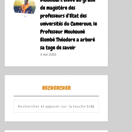
de magistère des
professeurs d’Etat des
universités du Cameroun, le
Professeur Moukounè
Elombè Théodore a arboré
sa toge de savoir ‎
5 mai 2026
RECHERCHER