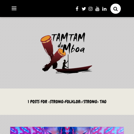
La Culture du Mboa Dévoilée !
LE TAMTAM DU MBOA
1 POSTS FOR <STRONG>FOLKLOR</STRONG> TAG