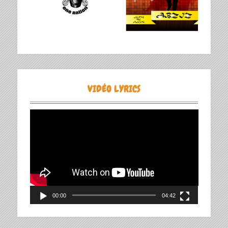
VIDÉO LYRICS
Lecteur
vidéo
00:00
04:42