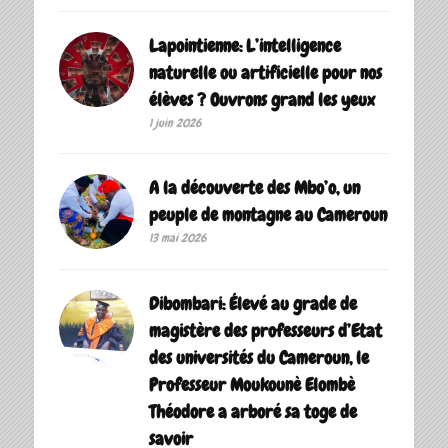
Lapointienne: L’intelligence
naturelle ou artificielle pour nos
élèves ? Ouvrons grand les yeux
1 juin 2026
A la découverte des Mbo’o, un
peuple de montagne au Cameroun
13 mai 2026
Dibombari: Élevé au grade de
magistère des professeurs d’Etat
des universités du Cameroun, le
Professeur Moukounè Elombè
Théodore a arboré sa toge de
savoir ‎