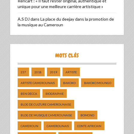
Rencart : « Il faut rester original, authentique et
unique pour une meilleure carrière artistique »
A.S DJ
dans
La place du deejay dans la promotion de
la musique au Cameroun
MOTS CLÉS
237
2018
2019
ARTISTE
ARTISTE CAMEROUNAIS
BAKOKO
BAKOKO MOUNGO
BEN DECCA
BIOGRAPHIE
BLOG DE CULTURE CAMEROUNAISE
BLOG DE MUSIQUE CAMEROUNAISE
BOMONO
CAMEROUN
CAMEROUNAIS
CONTE AFRICAIN