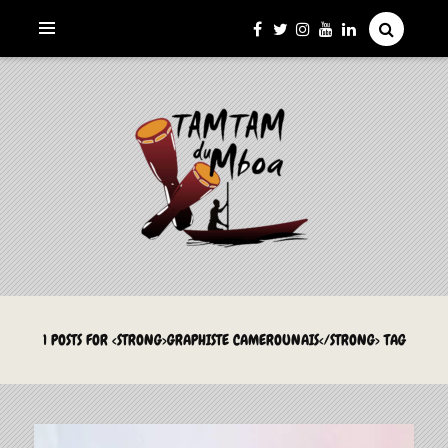
La Culture du Mboa Dévoilée !
LE TAMTAM DU MBOA
1 POSTS FOR <STRONG>GRAPHISTE CAMEROUNAIS</STRONG> TAG