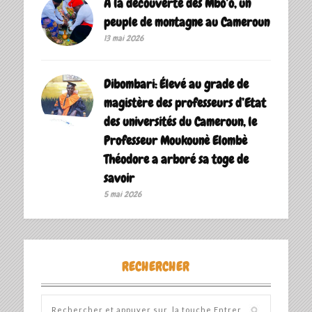
A la découverte des Mbo’o, un
peuple de montagne au Cameroun
13 mai 2026
Dibombari: Élevé au grade de
magistère des professeurs d’Etat
des universités du Cameroun, le
Professeur Moukounè Elombè
Théodore a arboré sa toge de
savoir ‎
5 mai 2026
RECHERCHER