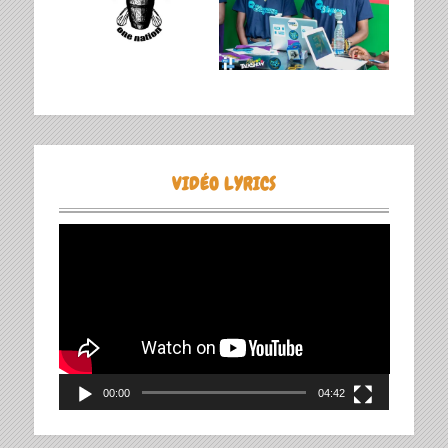
VIDÉO LYRICS
Lecteur
vidéo
00:00
04:42