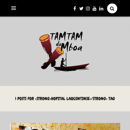
La Culture du Mboa Dévoilée !
LE TAMTAM DU MBOA
1 POSTS FOR <STRONG>HOPITAL LAQUINTINIE</STRONG> TAG