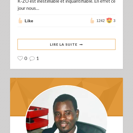
K-ZO est inestimable et inquantifiable. En effet ce
jour nous…
Like
1242
3
LIRE LA SUITE
0
1