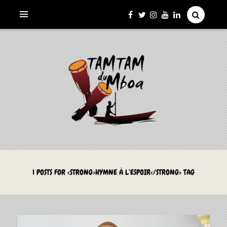
La Culture du Mboa Dévoilée !
LE TAMTAM DU MBOA
1 POSTS FOR <STRONG>HYMNE À L’ESPOIR</STRONG> TAG