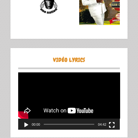
VIDÉO LYRICS
Lecteur
vidéo
00:00
04:42