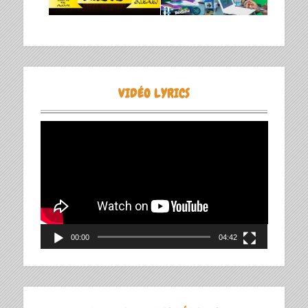
VIDÉO LYRICS
Lecteur
vidéo
00:00
04:42