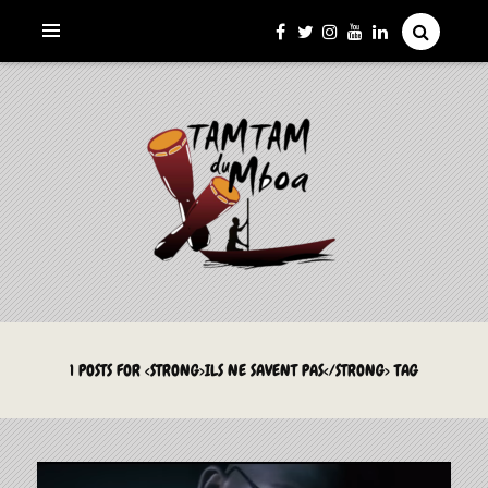
La Culture du Mboa Dévoilée !
LE TAMTAM DU MBOA
1 POSTS FOR <STRONG>ILS NE SAVENT PAS</STRONG> TAG