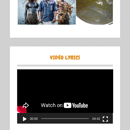
VIDÉO LYRICS
Lecteur
vidéo
00:00
04:42