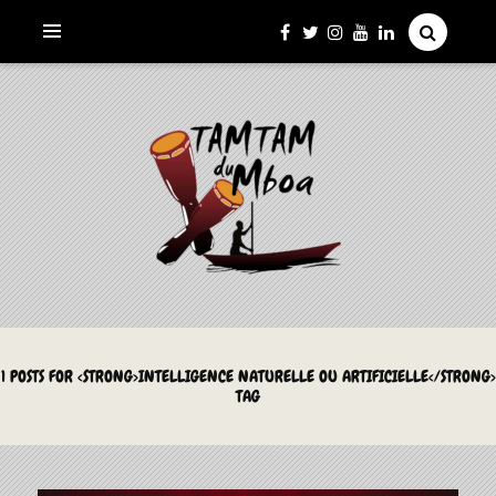
La Culture du Mboa Dévoilée !
LE TAMTAM DU MBOA
1 POSTS FOR <STRONG>INTELLIGENCE NATURELLE OU ARTIFICIELLE</STRONG>
TAG