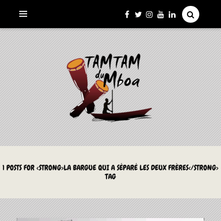
La Culture du Mboa Dévoilée !
LE TAMTAM DU MBOA
1 POSTS FOR <STRONG>LA BARGUE QUI A SÉPARÉ LES DEUX FRÈRES</STRONG>
TAG