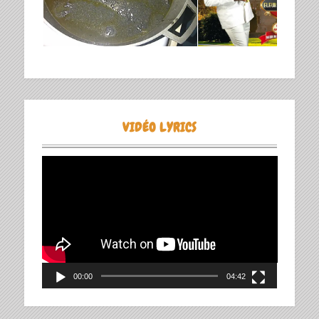
VIDÉO LYRICS
Lecteur
vidéo
00:00
04:42