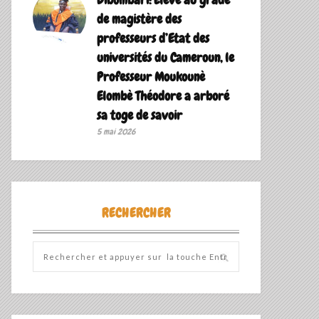
de magistère des
professeurs d’Etat des
universités du Cameroun, le
Professeur Moukounè
Elombè Théodore a arboré
sa toge de savoir ‎
5 mai 2026
RECHERCHER