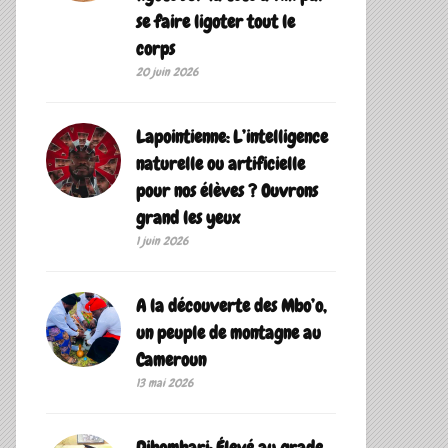
se faire ligoter tout le
corps
20 juin 2026
Lapointienne: L’intelligence
naturelle ou artificielle
pour nos élèves ? Ouvrons
grand les yeux
1 juin 2026
A la découverte des Mbo’o,
un peuple de montagne au
Cameroun
13 mai 2026
Dibombari: Élevé au grade