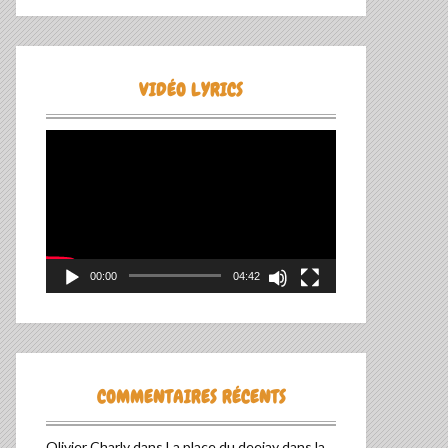
VIDÉO LYRICS
Lecteur
vidéo
00:00
04:42
COMMENTAIRES RÉCENTS
Olivier Charly
dans
La place du deejay dans la