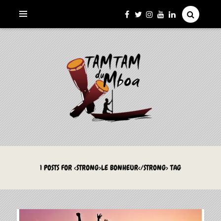
La Culture du Mboa Dévoilée !
LE TAMTAM DU MBOA
1 POSTS FOR <STRONG>LE BONHEUR</STRONG> TAG