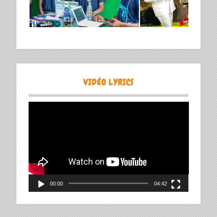
VIDÉO LYRICS
Lecteur
vidéo
00:00
04:42