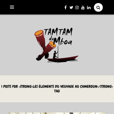
La Culture du Mboa Dévoilée !
LE TAMTAM DU MBOA
1 POSTS FOR <STRONG>LES ÉLEMENTS DU VEUVAGE AU CAMEROUN</STRONG>
TAG