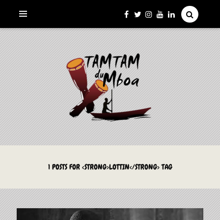
La Culture du Mboa Dévoilée !
LE TAMTAM DU MBOA
1 POSTS FOR <STRONG>LOTTIN</STRONG> TAG