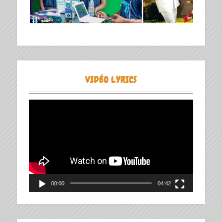
VIDÉO LYRICS
Lecteur
vidéo
00:00
04:42