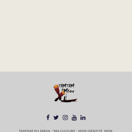
TAMTAM DU MBOA, "MA CULTURE : MON IDENTITÉ, MON