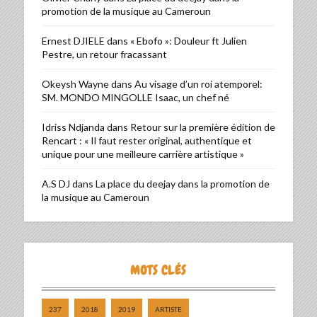
promotion de la musique au Cameroun
Ernest DJIELE
dans
« Ebofo »: Douleur ft Julien
Pestre, un retour fracassant
Okeysh Wayne
dans
Au visage d’un roi atemporel:
SM. MONDO MINGOLLE Isaac, un chef né
Idriss Ndjanda
dans
Retour sur la première édition de
Rencart : « Il faut rester original, authentique et
unique pour une meilleure carrière artistique »
A.S DJ
dans
La place du deejay dans la promotion de
la musique au Cameroun
MOTS CLÉS
237
2018
2019
ARTISTE