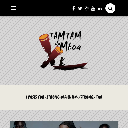
La Culture du Mboa Dévoilée !
LE TAMTAM DU MBOA
1 POSTS FOR <STRONG>MAKNUM</STRONG> TAG