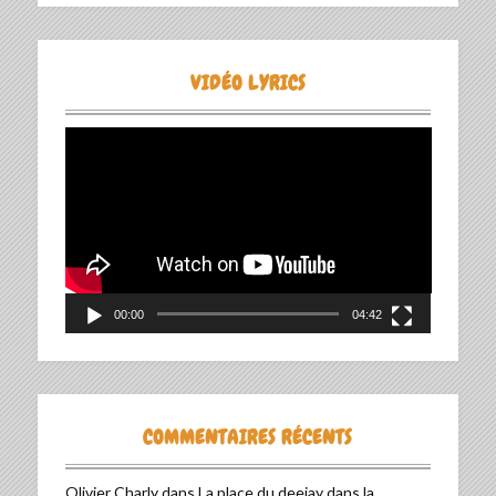
VIDÉO LYRICS
Lecteur
vidéo
00:00
04:42
COMMENTAIRES RÉCENTS
Olivier Charly
dans
La place du deejay dans la