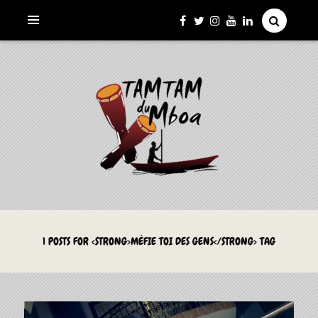
La Culture du Mboa Dévoilée !
LE TAMTAM DU MBOA
1 POSTS FOR <STRONG>MÉFIE TOI DES GENS</STRONG> TAG