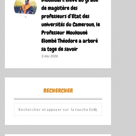
de magistère des
professeurs d’Etat des
universités du Cameroun, le
Professeur Moukounè
Elombè Théodore a arboré
sa toge de savoir ‎
5 mai 2026
RECHERCHER