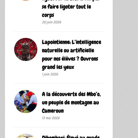
se faire ligoter tout le
corps
20 juin 2026
Lapointienne: L’intelligence
naturelle ou artificielle
pour nos élèves ? Ouvrons
grand les yeux
1 juin 2026
A la découverte des Mbo’o,
un peuple de montagne au
Cameroun
13 mai 2026
Dibombari: Élevé au grade