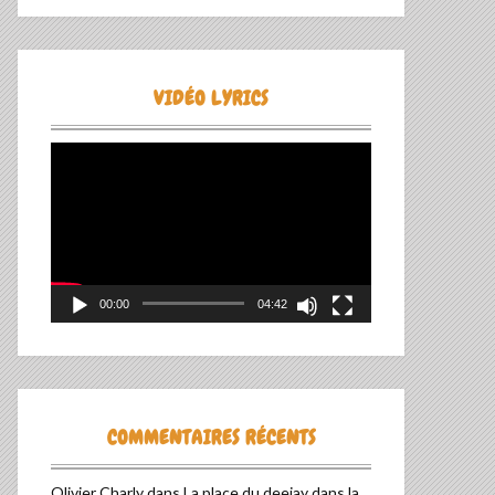
VIDÉO LYRICS
Lecteur
vidéo
00:00
04:42
COMMENTAIRES RÉCENTS
Olivier Charly
dans
La place du deejay dans la