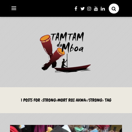
La Culture du Mboa Dévoilée !
LE TAMTAM DU MBOA
1 POSTS FOR <STRONG>MORT ROI AKWA</STRONG> TAG