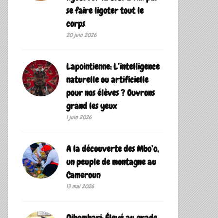
se faire ligoter tout le
corps
20 juin 2026
Lapointienne: L’intelligence
naturelle ou artificielle
pour nos élèves ? Ouvrons
grand les yeux
1 juin 2026
A la découverte des Mbo’o,
un peuple de montagne au
Cameroun
13 mai 2026
Dibombari: Élevé au grade