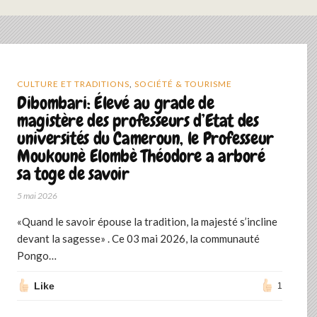
CULTURE ET TRADITIONS
,
SOCIÉTÉ & TOURISME
Dibombari: Élevé au grade de
magistère des professeurs d’Etat des
universités du Cameroun, le Professeur
Moukounè Elombè Théodore a arboré
sa toge de savoir ‎
5 mai 2026
‎«Quand le savoir épouse la tradition, la majesté s’incline
devant la sagesse» . Ce 03 mai 2026, la communauté
Pongo…
Like
1