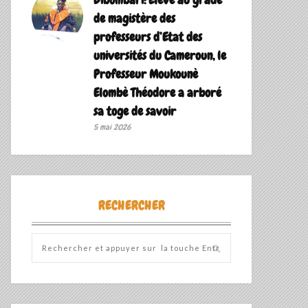
de magistère des
professeurs d’Etat des
universités du Cameroun, le
Professeur Moukounè
Elombè Théodore a arboré
sa toge de savoir ‎
5 mai 2026
RECHERCHER