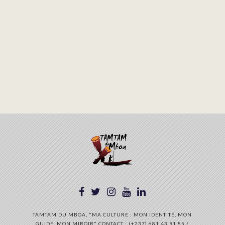
TAMTAM DU MBOA, "MA CULTURE : MON IDENTITÉ, MON
GUIDE, MON MIROIR" CONTACT : (+237) 681 43 91 85 /