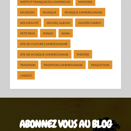
INSTITUT FRANÇAIS DU CAMEROUN
MAKOSSA
MUSICIEN
MUSIQUE
MUSIQUE CAMEROUNAISE
NOUVEAUTÉ
NOUVEL ALBUM
OLIVIER CHARLY
PETIT PAYS
PONGO
SAWA
SITE DE CULTURE CAMEROUNAISE
SITE DE MUSIQUE CAMEROUNAISE
THÉATRE
TRADITION
TRADITION CAMEROUNAISE
TRADUCTION
UNESCO
ABONNEZ VOUS AU BLOG