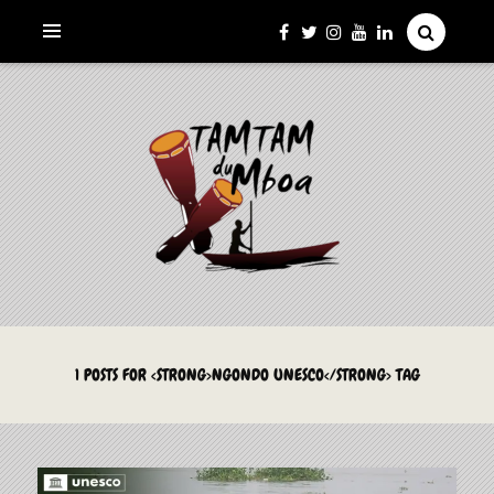
La Culture du Mboa Dévoilée !
LE TAMTAM DU MBOA
1 POSTS FOR <STRONG>NGONDO UNESCO</STRONG> TAG