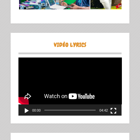
VIDÉO LYRICS
Lecteur
vidéo
00:00
04:42