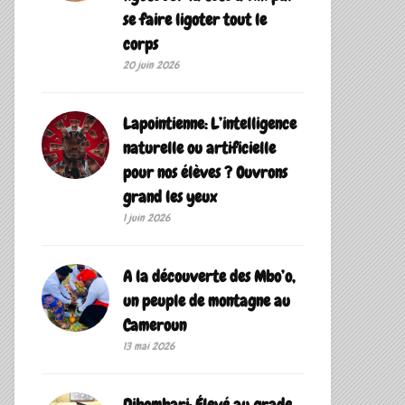
se faire ligoter tout le
corps
20 juin 2026
Lapointienne: L’intelligence
naturelle ou artificielle
pour nos élèves ? Ouvrons
grand les yeux
1 juin 2026
A la découverte des Mbo’o,
un peuple de montagne au
Cameroun
13 mai 2026
Dibombari: Élevé au grade