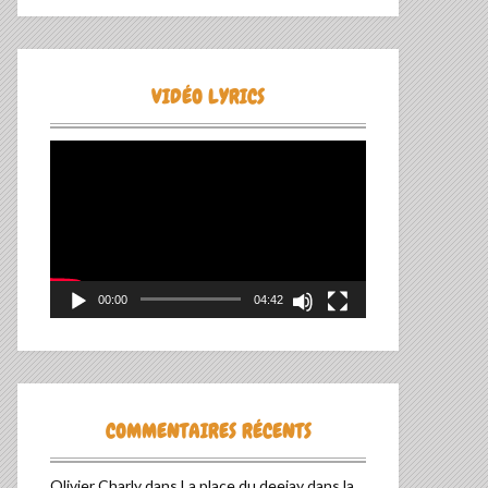
VIDÉO LYRICS
Lecteur
vidéo
00:00
04:42
COMMENTAIRES RÉCENTS
Olivier Charly
dans
La place du deejay dans la