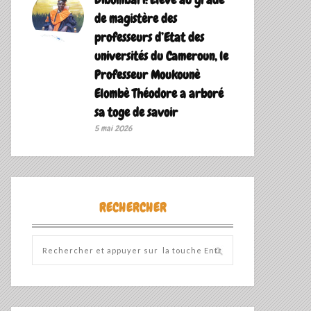
de magistère des
professeurs d’Etat des
universités du Cameroun, le
Professeur Moukounè
Elombè Théodore a arboré
sa toge de savoir ‎
5 mai 2026
RECHERCHER