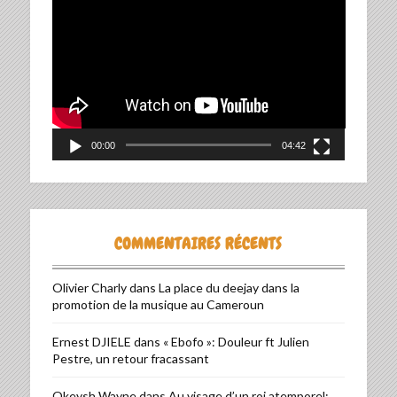
Lecteur
vidéo
00:00
04:42
COMMENTAIRES RÉCENTS
Olivier Charly
dans
La place du deejay dans la
promotion de la musique au Cameroun
Ernest DJIELE
dans
« Ebofo »: Douleur ft Julien
Pestre, un retour fracassant
Okeysh Wayne
dans
Au visage d’un roi atemporel: