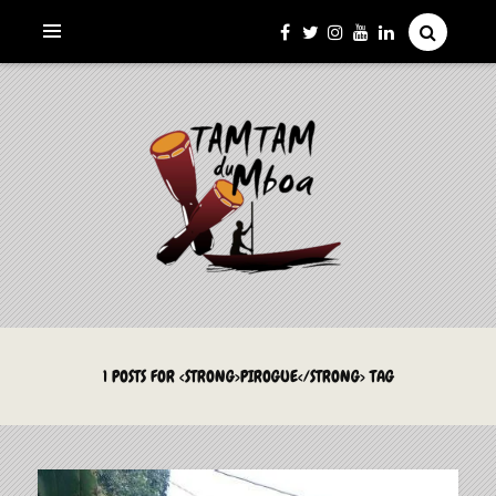
La Culture du Mboa Dévoilée !
LE TAMTAM DU MBOA
1 POSTS FOR <STRONG>PIROGUE</STRONG> TAG