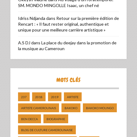
SM. MONDO MINGOLLE Isaac, un chef né
Idriss Ndjanda
dans
Retour sur la première édition de
Rencart : « Il faut rester original, authentique et
unique pour une meilleure carrière artistique »
A.S DJ
dans
La place du deejay dans la promotion de
la musique au Cameroun
MOTS CLÉS
237
2018
2019
ARTISTE
ARTISTE CAMEROUNAIS
BAKOKO
BAKOKO MOUNGO
BEN DECCA
BIOGRAPHIE
BLOG DE CULTURE CAMEROUNAISE