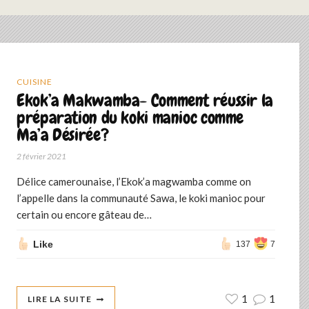
CUISINE
Ekok’a Makwamba- Comment réussir la
préparation du koki manioc comme
Ma’a Désirée?
2 février 2021
Délice camerounaise, l’Ekok’a magwamba comme on
l’appelle dans la communauté Sawa, le koki manioc pour
certain ou encore gâteau de…
Like
137
7
1
1
LIRE LA SUITE