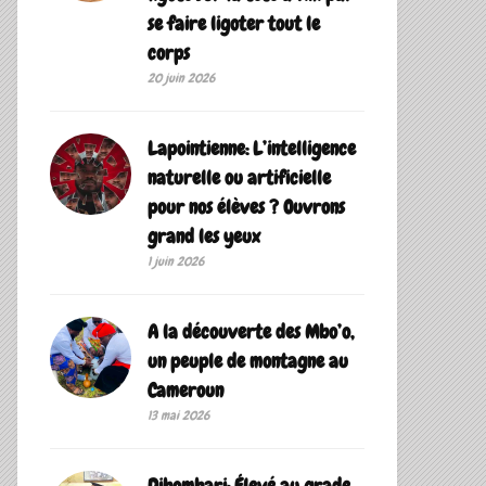
se faire ligoter tout le
corps
20 juin 2026
Lapointienne: L’intelligence
naturelle ou artificielle
pour nos élèves ? Ouvrons
grand les yeux
1 juin 2026
A la découverte des Mbo’o,
un peuple de montagne au
Cameroun
13 mai 2026
Dibombari: Élevé au grade