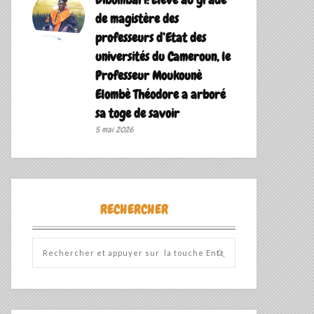
de magistère des
professeurs d’Etat des
universités du Cameroun, le
Professeur Moukounè
Elombè Théodore a arboré
sa toge de savoir ‎
5 mai 2026
RECHERCHER