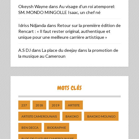
Okeysh Wayne
dans
Au visage d’un roi atemporel:
SM. MONDO MINGOLLE Isaac, un chef né
Idriss Ndjanda
dans
Retour sur la première édition de
Rencart : « Il faut rester original, authentique et
unique pour une meilleure carrière artistique »
A.S DJ
dans
La place du deejay dans la promotion de
la musique au Cameroun
MOTS CLÉS
237
2018
2019
ARTISTE
ARTISTE CAMEROUNAIS
BAKOKO
BAKOKO MOUNGO
BEN DECCA
BIOGRAPHIE
BLOG DE CULTURE CAMEROUNAISE