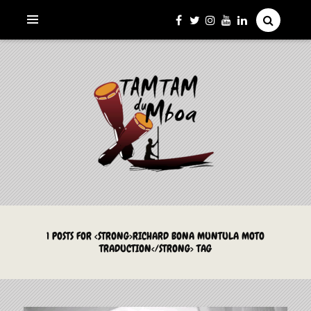
La Culture du Mboa Dévoilée !
LE TAMTAM DU MBOA
1 POSTS FOR <STRONG>RICHARD BONA MUNTULA MOTO
TRADUCTION</STRONG> TAG