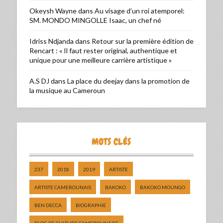
Okeysh Wayne
dans
Au visage d’un roi atemporel:
SM. MONDO MINGOLLE Isaac, un chef né
Idriss Ndjanda
dans
Retour sur la première édition de
Rencart : « Il faut rester original, authentique et
unique pour une meilleure carrière artistique »
A.S DJ
dans
La place du deejay dans la promotion de
la musique au Cameroun
MOTS CLÉS
237
2018
2019
ARTISTE
ARTISTE CAMEROUNAIS
BAKOKO
BAKOKO MOUNGO
BEN DECCA
BIOGRAPHIE