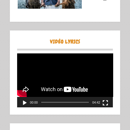
VIDÉO LYRICS
Lecteur
vidéo
00:00
04:42