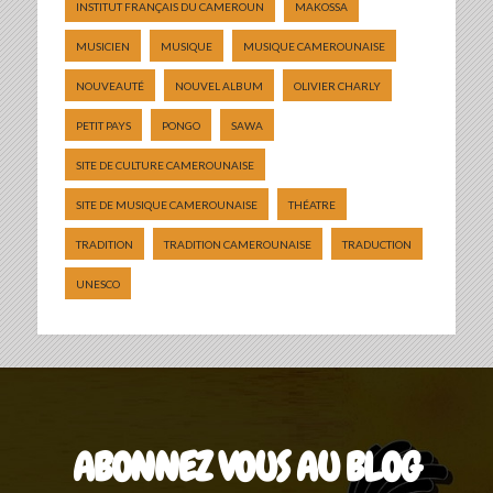
INSTITUT FRANÇAIS DU CAMEROUN
MAKOSSA
MUSICIEN
MUSIQUE
MUSIQUE CAMEROUNAISE
NOUVEAUTÉ
NOUVEL ALBUM
OLIVIER CHARLY
PETIT PAYS
PONGO
SAWA
SITE DE CULTURE CAMEROUNAISE
SITE DE MUSIQUE CAMEROUNAISE
THÉATRE
TRADITION
TRADITION CAMEROUNAISE
TRADUCTION
UNESCO
ABONNEZ VOUS AU BLOG