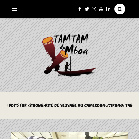
La Culture du Mboa Dévoilée !
LE TAMTAM DU MBOA
1 POSTS FOR <STRONG>RITE DE VEUVAGE AU CAMEROUN</STRONG> TAG