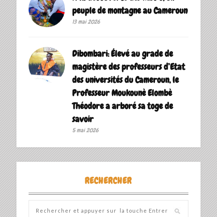
peuple de montagne au Cameroun
13 mai 2026
Dibombari: Élevé au grade de
magistère des professeurs d’Etat
des universités du Cameroun, le
Professeur Moukounè Elombè
Théodore a arboré sa toge de
savoir ‎
5 mai 2026
RECHERCHER