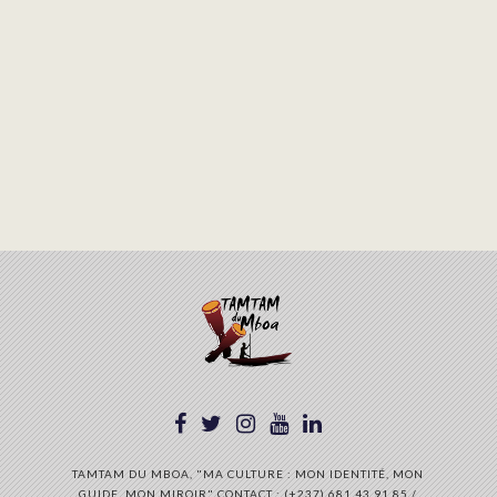
TAMTAM DU MBOA, "MA CULTURE : MON IDENTITÉ, MON
GUIDE, MON MIROIR" CONTACT : (+237) 681 43 91 85 /