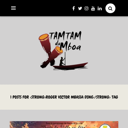
La Culture du Mboa Dévoilée !
LE TAMTAM DU MBOA
1 POSTS FOR <STRONG>ROGER VICTOR MBASSA DINE</STRONG> TAG