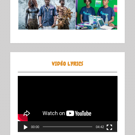
VIDÉO LYRICS
Lecteur
vidéo
00:00
04:42