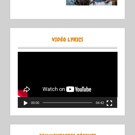
VIDÉO LYRICS
Lecteur
vidéo
00:00
04:42