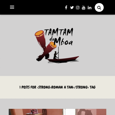
La Culture du Mboa Dévoilée !
LE TAMTAM DU MBOA
1 POSTS FOR <STRONG>ROMAN A TAN</STRONG> TAG