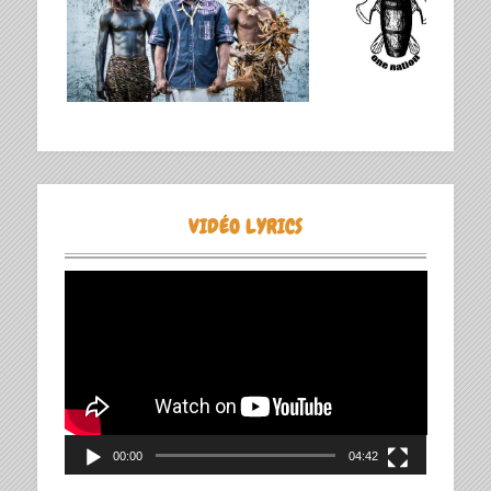
VIDÉO LYRICS
Lecteur
vidéo
00:00
04:42