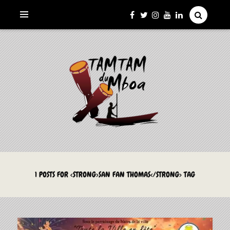
La Culture du Mboa Dévoilée !
LE TAMTAM DU MBOA
1 POSTS FOR <STRONG>SAN FAN THOMAS</STRONG> TAG