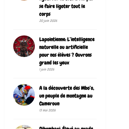
se faire ligoter tout le
corps
20 juin 2026
Lapointienne: L’intelligence
naturelle ou artificielle
pour nos élèves ? Ouvrons
grand les yeux
1 juin 2026
A la découverte des Mbo’o,
un peuple de montagne au
Cameroun
13 mai 2026
Dibombari: Élevé au grade