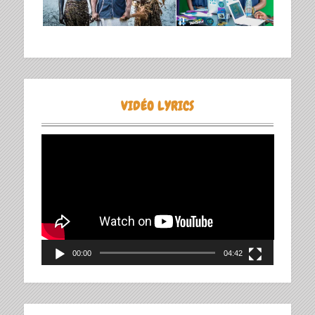
VIDÉO LYRICS
Lecteur
vidéo
00:00
04:42