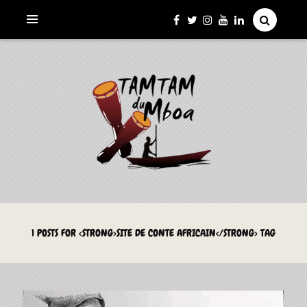
La Culture du Mboa Dévoilée !
LE TAMTAM DU MBOA
1 POSTS FOR <STRONG>SITE DE CONTE AFRICAIN</STRONG> TAG