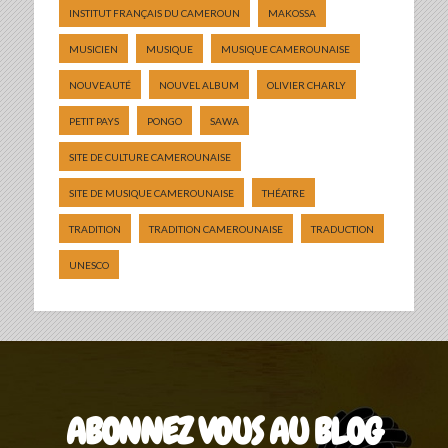
INSTITUT FRANÇAIS DU CAMEROUN
MAKOSSA
MUSICIEN
MUSIQUE
MUSIQUE CAMEROUNAISE
NOUVEAUTÉ
NOUVEL ALBUM
OLIVIER CHARLY
PETIT PAYS
PONGO
SAWA
SITE DE CULTURE CAMEROUNAISE
SITE DE MUSIQUE CAMEROUNAISE
THÉATRE
TRADITION
TRADITION CAMEROUNAISE
TRADUCTION
UNESCO
ABONNEZ VOUS AU BLOG