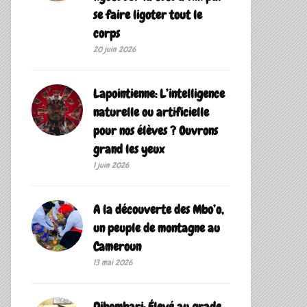
se faire ligoter tout le
corps
20 juin 2026
Lapointienne: L’intelligence
naturelle ou artificielle
pour nos élèves ? Ouvrons
grand les yeux
1 juin 2026
A la découverte des Mbo’o,
un peuple de montagne au
Cameroun
13 mai 2026
Dibombari: Élevé au grade