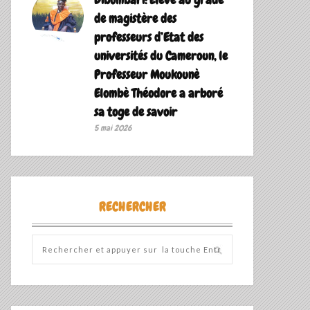
de magistère des
professeurs d’Etat des
universités du Cameroun, le
Professeur Moukounè
Elombè Théodore a arboré
sa toge de savoir ‎
5 mai 2026
RECHERCHER