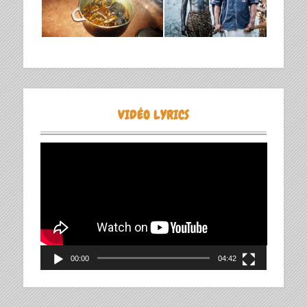
VIDÉO LYRICS
Lecteur
vidéo
00:00
04:42