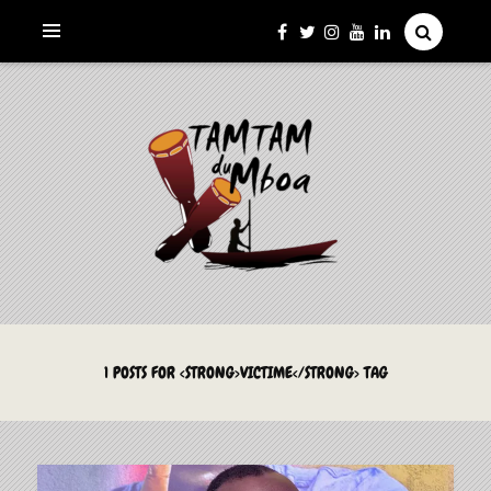
La Culture du Mboa Dévoilée !
LE TAMTAM DU MBOA
1 POSTS FOR <STRONG>VICTIME</STRONG> TAG