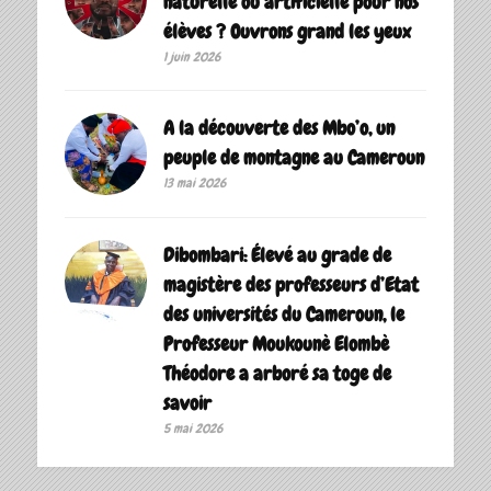
naturelle ou artificielle pour nos
élèves ? Ouvrons grand les yeux
1 juin 2026
A la découverte des Mbo’o, un
peuple de montagne au Cameroun
13 mai 2026
Dibombari: Élevé au grade de
magistère des professeurs d’Etat
des universités du Cameroun, le
Professeur Moukounè Elombè
Théodore a arboré sa toge de
savoir ‎
5 mai 2026