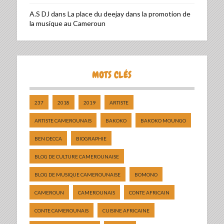
A.S DJ
dans
La place du deejay dans la promotion de
la musique au Cameroun
MOTS CLÉS
237
2018
2019
ARTISTE
ARTISTE CAMEROUNAIS
BAKOKO
BAKOKO MOUNGO
BEN DECCA
BIOGRAPHIE
BLOG DE CULTURE CAMEROUNAISE
BLOG DE MUSIQUE CAMEROUNAISE
BOMONO
CAMEROUN
CAMEROUNAIS
CONTE AFRICAIN
CONTE CAMEROUNAIS
CUISINE AFRICAINE