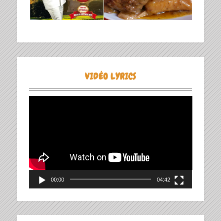
VIDÉO LYRICS
Lecteur
vidéo
00:00
04:42