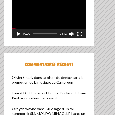
vidéo
00:00
04:42
COMMENTAIRES RÉCENTS
Olivier Charly
dans
La place du deejay dans la
promotion de la musique au Cameroun
Ernest DJIELE
dans
« Ebofo »: Douleur ft Julien
Pestre, un retour fracassant
Okeysh Wayne
dans
Au visage d’un roi
atemporel: SM. MONDO MINGOLLE Isaac, un