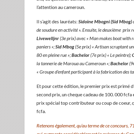
l’attention au cameroun.
Il s’agit des lauréats:
Sidoine Mbogni (Sid Mbog)
d
de soudure en activité ». Ensuite, le deuxième prix 
Livewelljnr
(3e prix) avec « Man makes boat with re
paniers »;
Sid Mbog
(5e prix) « Artisan scruptant un
80 en pleine rue »;
Bachelor
(7e prix) « Le peintre);
la tannerie de Maroua au Cameroun »;
Bachelor
(9e
« Groupe d’enfant participant à la fabrication des 
Et pour cette édition, le premier prix est primé
second prix, un cheque cadeau de 100. 000 fcfa e
prix spécial top contributeur ou coup de coeur, 
fcfa.
Retenons également, qu’au terme de ce concours, 7
qui augmente considérablement la présence du Cam