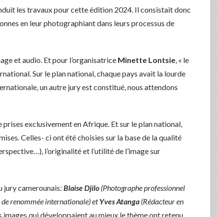
nduit les travaux pour cette édition 2024. Il consistait donc
rsonnes en leur photographiant dans leurs processus de
mage et audio. Et pour l’organisatrice
Minette Lontsie
, « le
rnational. Sur le plan national, chaque pays avait la lourde
ternationale, un autre jury est constitué, nous attendons
 prises exclusivement en Afrique. Et sur le plan national,
ses. Celles- ci ont été choisies sur la base de la qualité
spective…), l’originalité et l’utilité de l’image sur
du jury camerounais:
Blaise Djilo
(Photographe professionnel
e de renommée internationale) et
Yves Atanga
(Rédacteur en
es images qui développaient au mieux le thème ont retenu