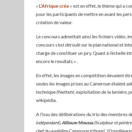
«
L’Afrique crée
» est en effet, le thème qui a co
pour les participants de mettre en avant les pe
création de valeur.
Le concours admettait ainsi les fichiers vidéo, i
concours s’est déroulé sur le plan national et inte
charge de constituer un jury. Quant à l’échelle in
encore le resultats » .
En effet, les images en compétition devaient être
seules les images prises au Cameroun étaient admi
technique (Netteté, exploitation de la lumière, per
wikipédia.
A l’issu des délibérations du trio des membres 
indépendant),
Allioum Moussa
(Sculpteur et peintr
chef du quotidien Cameroun tribune)
, 10 meilleur