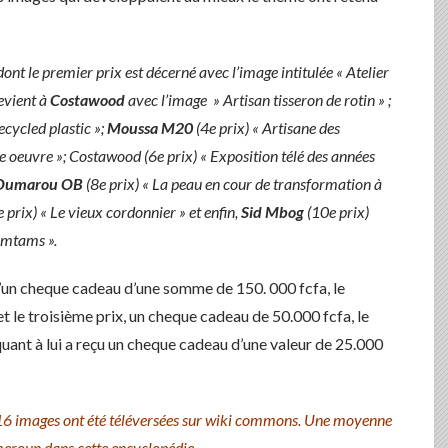
ont le premier prix est décerné avec l’image intitulée « Atelier
revient à
Costawood
avec l’image » Artisan tisseron de rotin » ;
cycled plastic »;
Moussa M20
(4e prix) « Artisane des
e oeuvre »; Costawood (6e prix) « Exposition télé des années
Oumarou OB
(8e prix) « La peau en cour de transformation à
 prix) « Le vieux cordonnier » et enfin,
Sid Mbog
(10e prix)
tamtams ».
 d’un cheque cadeau d’une somme de 150. 000 fcfa, le
t le troisième prix, un cheque cadeau de 50.000 fcfa, le
quant à lui a reçu un cheque cadeau d’une valeur de 25.000
16 images ont été téléversées sur wiki commons. Une moyenne
eroun dans cette encyclopédie.