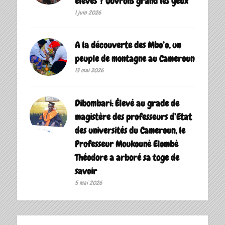
élèves ? Ouvrons grand les yeux
1 juin 2026
A la découverte des Mbo’o, un
peuple de montagne au Cameroun
13 mai 2026
Dibombari: Élevé au grade de
magistère des professeurs d’Etat
des universités du Cameroun, le
Professeur Moukounè Elombè
Théodore a arboré sa toge de
savoir ‎
5 mai 2026