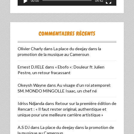
00:00
04:42
COMMENTAIRES RÉCENTS
Olivier Charly
dans
La place du deejay dans la
promotion de la musique au Cameroun
Ernest DJIELE
dans
« Ebofo »: Douleur ft Julien
Pestre, un retour fracassant
Okeysh Wayne
dans
Au visage d’un roi atemporel:
SM. MONDO MINGOLLE Isaac, un chef né
Idriss Ndjanda
dans
Retour sur la première édition de
Rencart : « Il faut rester original, authentique et
unique pour une meilleure carrière artistique »
A.S DJ
dans
La place du deejay dans la promotion de
la musique au Cameroun