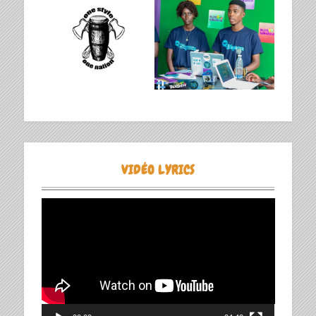
VIDÉO LYRICS
Lecteur
vidéo