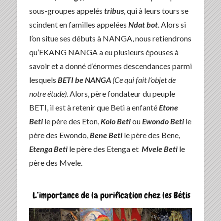
sous-groupes appelés
tribus
, qui à leurs tours se
scindent en familles appelées
Ndat bot
. Alors si
l’on situe ses débuts à NANGA, nous retiendrons
qu’EKANG NANGA a eu plusieurs épouses à
savoir et a donné d’énormes descendances parmi
lesquels
BETI be NANGA
(Ce qui fait l’objet de
notre étude).
Alors, père fondateur du peuple
BETI, il est à retenir que Beti a enfanté
Etone
Beti
le père des Eton,
Kolo Beti
ou
Ewondo Beti
le
père des Ewondo,
Bene Beti
le père des Bene,
Etenga Beti
le père des Etenga et
Mvele Beti
le
père des Mvele.
L’importance de la purification chez les Bétis