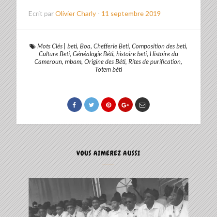
Ecrit par
Olivier Charly
-
11 septembre 2019
Mots Clés
|
beti
,
Boa
,
Chefferie Beti
,
Composition des beti
,
Culture Beti
,
Généalogie Béti
,
histoire beti
,
Histoire du
Cameroun
,
mbam
,
Origine des Béti
,
Rites de purification
,
Totem béti
VOUS AIMEREZ AUSSI