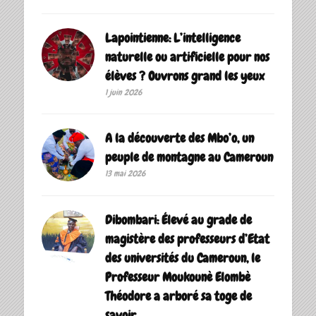
Lapointienne: L’intelligence
naturelle ou artificielle pour nos
élèves ? Ouvrons grand les yeux
1 juin 2026
A la découverte des Mbo’o, un
peuple de montagne au Cameroun
13 mai 2026
Dibombari: Élevé au grade de
magistère des professeurs d’Etat
des universités du Cameroun, le
Professeur Moukounè Elombè
Théodore a arboré sa toge de
savoir ‎