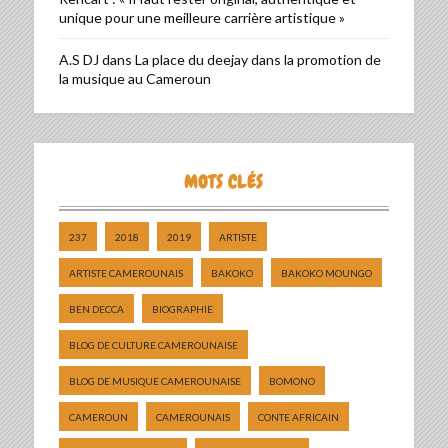
unique pour une meilleure carrière artistique »
A.S DJ
dans
La place du deejay dans la promotion de
la musique au Cameroun
MOTS CLÉS
237
2018
2019
ARTISTE
ARTISTE CAMEROUNAIS
BAKOKO
BAKOKO MOUNGO
BEN DECCA
BIOGRAPHIE
BLOG DE CULTURE CAMEROUNAISE
BLOG DE MUSIQUE CAMEROUNAISE
BOMONO
CAMEROUN
CAMEROUNAIS
CONTE AFRICAIN