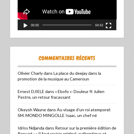
00:00
04:42
COMMENTAIRES RÉCENTS
Olivier Charly
dans
La place du deejay dans la
promotion de la musique au Cameroun
Ernest DJIELE
dans
« Ebofo »: Douleur ft Julien
Pestre, un retour fracassant
Okeysh Wayne
dans
Au visage d’un roi atemporel:
SM. MONDO MINGOLLE Isaac, un chef né
Idriss Ndjanda
dans
Retour sur la première édition de
Rencart : « Il faut rester original, authentique et