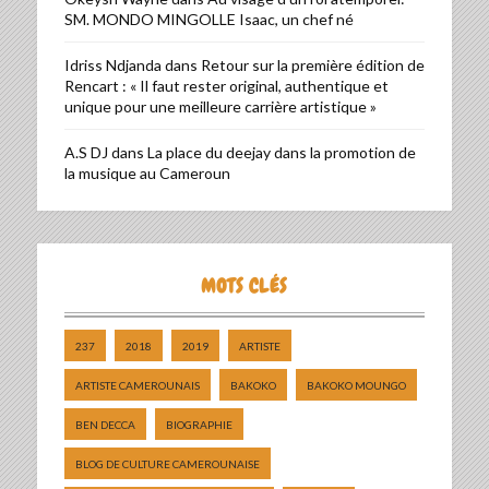
SM. MONDO MINGOLLE Isaac, un chef né
Idriss Ndjanda
dans
Retour sur la première édition de
Rencart : « Il faut rester original, authentique et
unique pour une meilleure carrière artistique »
A.S DJ
dans
La place du deejay dans la promotion de
la musique au Cameroun
MOTS CLÉS
237
2018
2019
ARTISTE
ARTISTE CAMEROUNAIS
BAKOKO
BAKOKO MOUNGO
BEN DECCA
BIOGRAPHIE
BLOG DE CULTURE CAMEROUNAISE