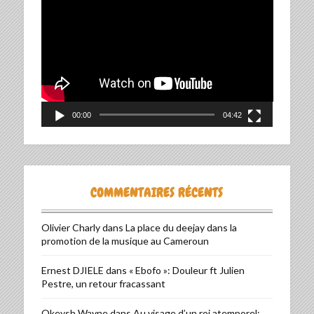
Lecteur
vidéo
00:00
04:42
COMMENTAIRES RÉCENTS
Olivier Charly
dans
La place du deejay dans la
promotion de la musique au Cameroun
Ernest DJIELE
dans
« Ebofo »: Douleur ft Julien
Pestre, un retour fracassant
Okeysh Wayne
dans
Au visage d’un roi atemporel: