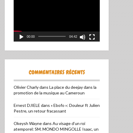
vidéo
00:00
04:42
COMMENTAIRES RÉCENTS
Olivier Charly
dans
La place du deejay dans la
TIVE:
promotion de la musique au Cameroun
Ernest DJIELE
dans
« Ebofo »: Douleur ft Julien
Pestre, un retour fracassant
Okeysh Wayne
dans
Au visage d’un roi
atemporel: SM. MONDO MINGOLLE Isaac, un