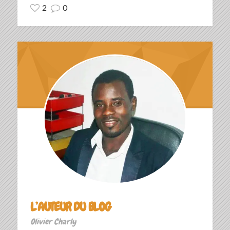
2
0
L’AUTEUR DU BLOG
Olivier Charly