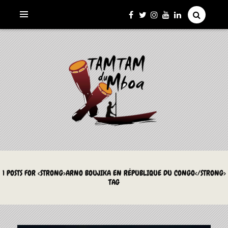
La Culture du Mboa Dévoilée !
LE TAMTAM DU MBOA
1 POSTS FOR <STRONG>ARNO BOUJIKA EN RÉPUBLIQUE DU CONGO</STRONG>
TAG