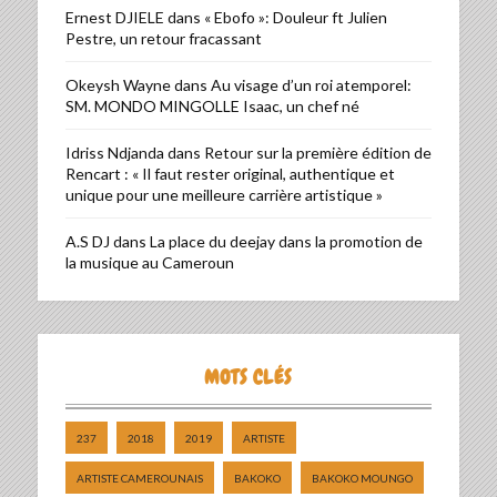
Ernest DJIELE
dans
« Ebofo »: Douleur ft Julien
Pestre, un retour fracassant
Okeysh Wayne
dans
Au visage d’un roi atemporel:
SM. MONDO MINGOLLE Isaac, un chef né
Idriss Ndjanda
dans
Retour sur la première édition de
Rencart : « Il faut rester original, authentique et
unique pour une meilleure carrière artistique »
A.S DJ
dans
La place du deejay dans la promotion de
la musique au Cameroun
MOTS CLÉS
237
2018
2019
ARTISTE
ARTISTE CAMEROUNAIS
BAKOKO
BAKOKO MOUNGO