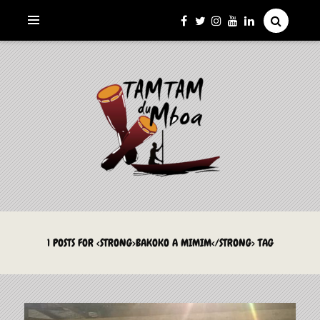
La Culture du Mboa Dévoilée !
LE TAMTAM DU MBOA
1 POSTS FOR <STRONG>BAKOKO A MIMIM</STRONG> TAG