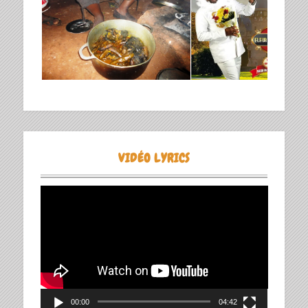
VIDÉO LYRICS
Lecteur
vidéo
00:00
04:42