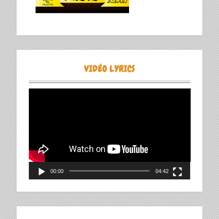
VIDÉO LYRICS
Lecteur
vidéo
00:00
04:42