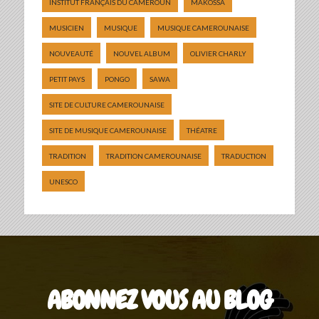
INSTITUT FRANÇAIS DU CAMEROUN
MAKOSSA
MUSICIEN
MUSIQUE
MUSIQUE CAMEROUNAISE
NOUVEAUTÉ
NOUVEL ALBUM
OLIVIER CHARLY
PETIT PAYS
PONGO
SAWA
SITE DE CULTURE CAMEROUNAISE
SITE DE MUSIQUE CAMEROUNAISE
THÉATRE
TRADITION
TRADITION CAMEROUNAISE
TRADUCTION
UNESCO
ABONNEZ VOUS AU BLOG