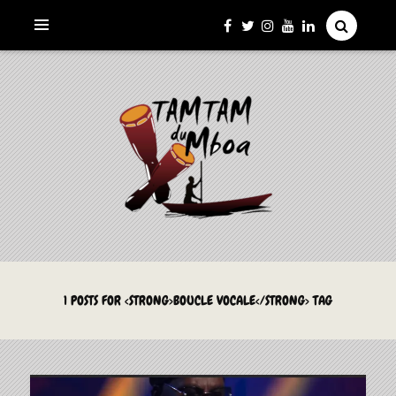
La Culture du Mboa Dévoilée !
LE TAMTAM DU MBOA
1 POSTS FOR <STRONG>BOUCLE VOCALE</STRONG> TAG