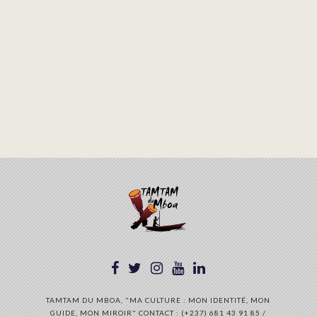
TAMTAM DU MBOA, "MA CULTURE : MON IDENTITÉ, MON
GUIDE, MON MIROIR" CONTACT : (+237) 681 43 91 85 /