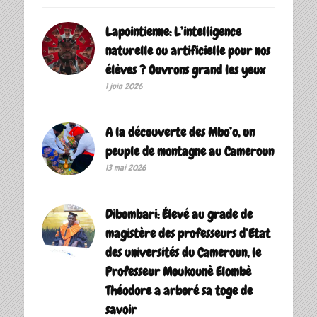
Lapointienne: L’intelligence
naturelle ou artificielle pour nos
élèves ? Ouvrons grand les yeux
1 juin 2026
A la découverte des Mbo’o, un
peuple de montagne au Cameroun
13 mai 2026
Dibombari: Élevé au grade de
magistère des professeurs d’Etat
des universités du Cameroun, le
Professeur Moukounè Elombè
Théodore a arboré sa toge de
savoir ‎