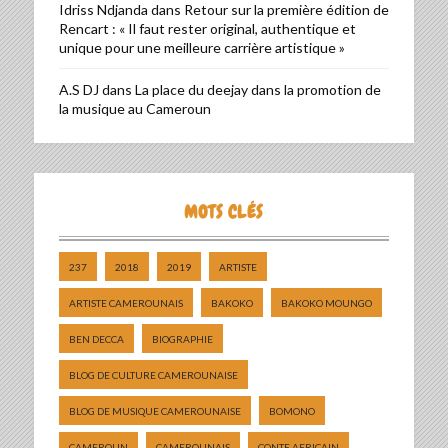
Idriss Ndjanda
dans
Retour sur la première édition de
Rencart : « Il faut rester original, authentique et
unique pour une meilleure carrière artistique »
A.S DJ
dans
La place du deejay dans la promotion de
la musique au Cameroun
MOTS CLÉS
237
2018
2019
ARTISTE
ARTISTE CAMEROUNAIS
BAKOKO
BAKOKO MOUNGO
BEN DECCA
BIOGRAPHIE
BLOG DE CULTURE CAMEROUNAISE
BLOG DE MUSIQUE CAMEROUNAISE
BOMONO
CAMEROUN
CAMEROUNAIS
CONTE AFRICAIN