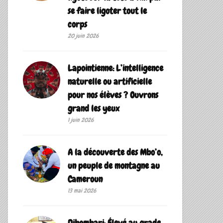
se faire ligoter tout le
corps
20 juin 2026
Lapointienne: L’intelligence
naturelle ou artificielle
pour nos élèves ? Ouvrons
grand les yeux
1 juin 2026
A la découverte des Mbo’o,
un peuple de montagne au
Cameroun
13 mai 2026
Dibombari: Élevé au grade