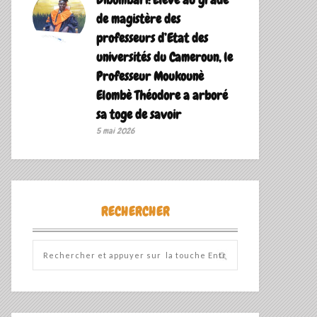
de magistère des
professeurs d’Etat des
universités du Cameroun, le
Professeur Moukounè
Elombè Théodore a arboré
sa toge de savoir ‎
5 mai 2026
RECHERCHER