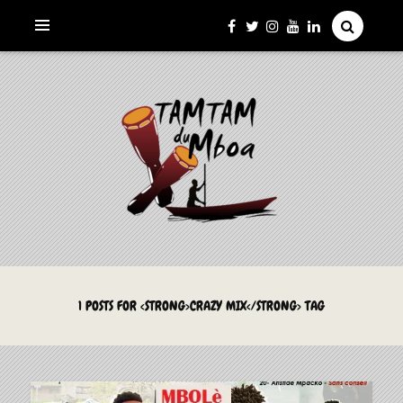
La Culture du Mboa Dévoilée !
LE TAMTAM DU MBOA
1 POSTS FOR <STRONG>CRAZY MIX</STRONG> TAG