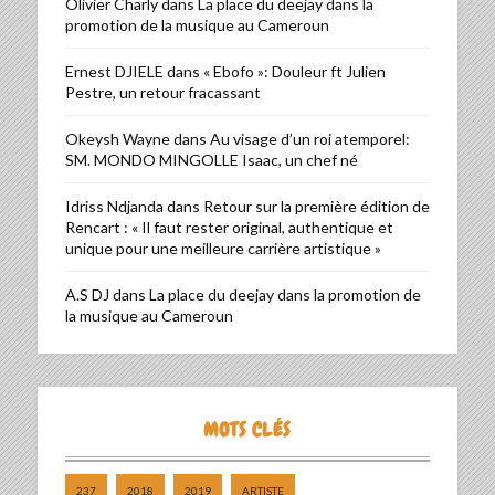
Olivier Charly
dans
La place du deejay dans la
promotion de la musique au Cameroun
Ernest DJIELE
dans
« Ebofo »: Douleur ft Julien
Pestre, un retour fracassant
Okeysh Wayne
dans
Au visage d’un roi atemporel:
SM. MONDO MINGOLLE Isaac, un chef né
Idriss Ndjanda
dans
Retour sur la première édition de
Rencart : « Il faut rester original, authentique et
unique pour une meilleure carrière artistique »
A.S DJ
dans
La place du deejay dans la promotion de
la musique au Cameroun
MOTS CLÉS
237
2018
2019
ARTISTE