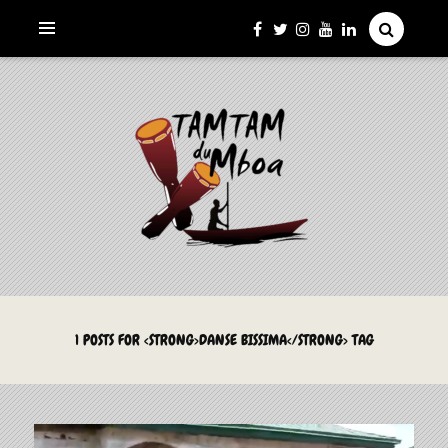
La Culture du Mboa Dévoilée !
LE TAMTAM DU MBOA
1 POSTS FOR <STRONG>DANSE BISSIMA</STRONG> TAG