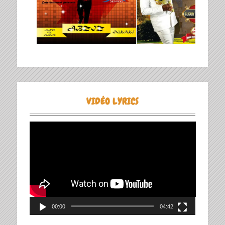
VIDÉO LYRICS
Lecteur
vidéo
00:00
04:42