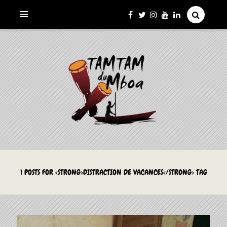
La Culture du Mboa Dévoilée !
LE TAMTAM DU MBOA
1 POSTS FOR <STRONG>DISTRACTION DE VACANCES</STRONG> TAG