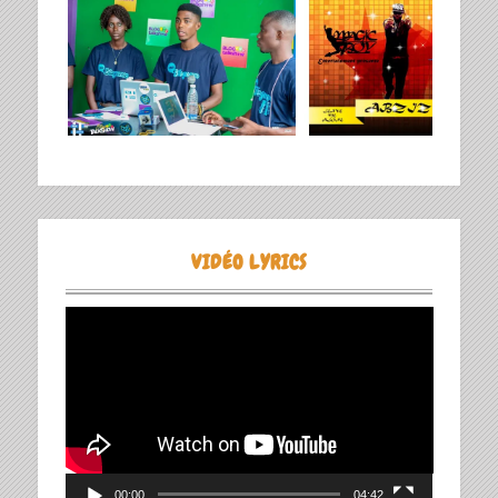
VIDÉO LYRICS
Lecteur
vidéo
00:00
04:42