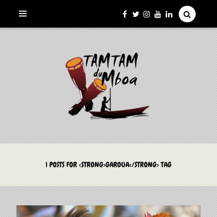
La Culture du Mboa Dévoilée !
LE TAMTAM DU MBOA
1 POSTS FOR <STRONG>GAROUA</STRONG> TAG