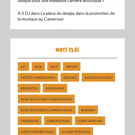
unique pour une meilleure carrière artistique »
A.S DJ
dans
La place du deejay dans la promotion de
la musique au Cameroun
MOTS CLÉS
237
2018
2019
ARTISTE
ARTISTE CAMEROUNAIS
BAKOKO
BAKOKO MOUNGO
BEN DECCA
BIOGRAPHIE
BLOG DE CULTURE CAMEROUNAISE
BLOG DE MUSIQUE CAMEROUNAISE
BOMONO
CAMEROUN
CAMEROUNAIS
CONTE AFRICAIN
CONTE CAMEROUNAIS
CUISINE AFRICAINE