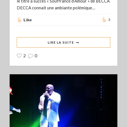
le titre à succès « Souffrance d’Amour » de BECCA
DECCA connait une ambiante polémique…
Like
3
LIRE LA SUITE
2
0