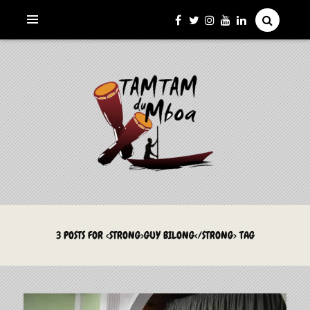
La Culture du Mboa Dévoilée !
LE TAMTAM DU MBOA
3 POSTS FOR <STRONG>GUY BILONG</STRONG> TAG